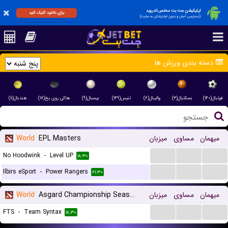
اپلیکیشن جت بت مختص اندروید
برای دانلود کلیک کنید
(دسترسی آسان و بدون فیلترشکن به سایت)
دسته بندی ورزش ها
فوتبال(۱۴۰)
بسکتبال(۳)
والیبال(۶)
تنیس(۱۴۹)
بیسبال(۹)
هاکی روی یخ(۱۷)
هندبال(۱۱)
میهمان
مساوی
میزبان
EPL Masters
World
...
...
...
No Hoodwink
-
Level UP
۱۸:۳۰
...
...
...
Ilbirs eSport
-
Power Rangers
۲۱:۳۰
میهمان
مساوی
میزبان
Asgard Championship Season
World
...
...
...
FTS
-
Team Syntax
۱۸:۳۰