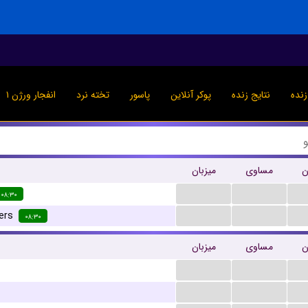
نده
نتایج زنده
پوکر آنلاین
پاسور
تخته نرد
انفجار ورژن ۱
ن
مساوی
میزبان
...
...
۰۸:۳۰
...
...
ers
۰۸:۳۰
ن
مساوی
میزبان
...
...
...
...