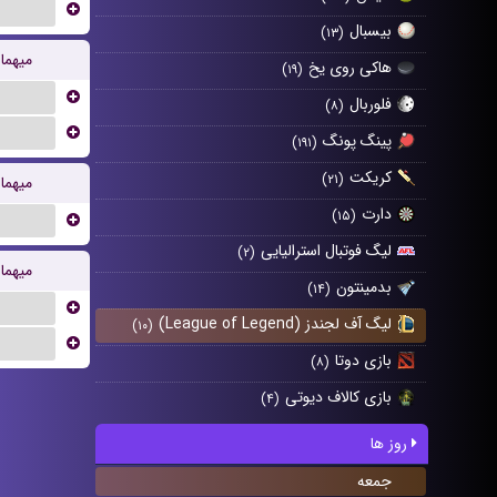
...
بیسبال
(۱۳)
میهما
هاکی روی یخ
(۱۹)
...
فلوربال
(۸)
...
پینگ پونگ
(۱۹۱)
کریکت
(۲۱)
میهما
دارت
(۱۵)
...
لیگ فوتبال استرالیایی
(۲)
میهما
بدمینتون
(۱۴)
...
لیگ آف لجندز (League of Legend)
(۱۰)
...
بازی دوتا
(۸)
بازی کالاف دیوتی
(۴)
روز ها
جمعه