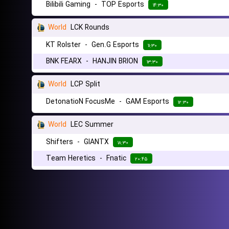
Bilibili Gaming
-
TOP Esports
۱۴:۳۰
World
LCK Rounds
KT Rolster
-
Gen.G Esports
۱۱:۳۰
BNK FEARX
-
HANJIN BRION
۱۳:۳۰
World
LCP Split
DetonatioN FocusMe
-
GAM Esports
۱۲:۳۰
World
LEC Summer
Shifters
-
GIANTX
۱۸:۳۰
Team Heretics
-
Fnatic
۲۰:۴۵