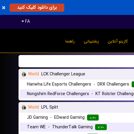
برای دانلود کلیک کنید
FA
کازینو آنلاین
پشتیبانی
راهنما
World
LCK Challenger League
Hanwha Life Esports Challengers
-
DRX Challengers
Nongshim RedForce Challengers
-
KT Rolster Challeng
World
LPL Split
JD Gaming
-
EDward Gaming
۱۰:۳۰
Team WE
-
ThunderTalk Gaming
۱۲:۳۰