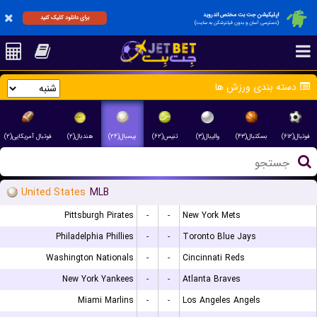
اپلیکیشن جت بت مختص اندروید
برای دانلود کلیک کنید
(دسترسی آسان و بدون فیلترشکن به سایت)
دسته بندی ورزش ها
فوتبال(۶۱۲)
بسکتبال(۴۳)
والیبال(۳)
تنیس(۶۲)
بیسبال(۲۴)
هندبال(۲)
فوتبال آمریکایی(۲)
United States
MLB
Pittsburgh Pirates
-
-
New York Mets
Philadelphia Phillies
-
-
Toronto Blue Jays
Washington Nationals
-
-
Cincinnati Reds
New York Yankees
-
-
Atlanta Braves
Miami Marlins
-
-
Los Angeles Angels