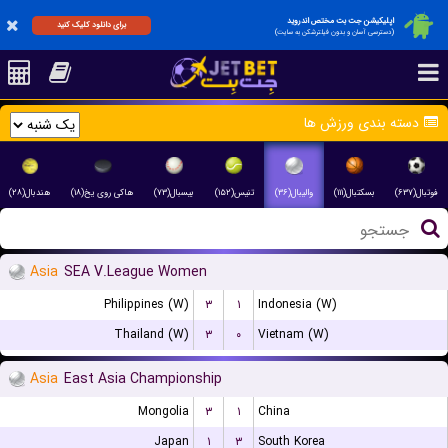
اپلیکیشن جت بت مختص اندروید
برای دانلود کلیک کنید
(دسترسی آسان و بدون فیلترشکن به سایت)
دسته بندی ورزش ها
فوتبال(۶۳۷)
بسکتبال(۱۱۱)
والیبال(۳۶)
تنیس(۱۵۲)
بیسبال(۷۳)
هاکی روی یخ(۱۸)
هندبال(۲۸)
Asia
SEA V.League Women
Philippines (W)
۳
۱
Indonesia (W)
Thailand (W)
۳
۰
Vietnam (W)
Asia
East Asia Championship
Mongolia
۳
۱
China
Japan
۱
۳
South Korea