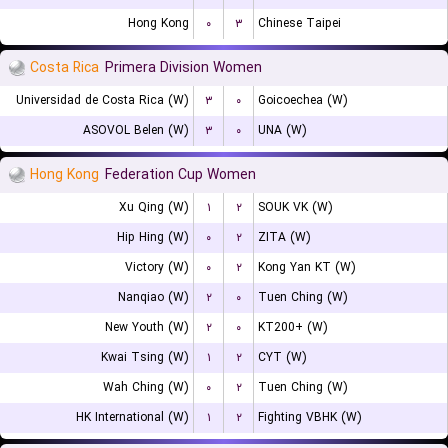
Hong Kong
۰
۳
Chinese Taipei
Costa Rica
Primera Division Women
Universidad de Costa Rica (W)
۳
۰
Goicoechea (W)
ASOVOL Belen (W)
۳
۰
UNA (W)
Hong Kong
Federation Cup Women
Xu Qing (W)
۱
۲
SOUK VK (W)
Hip Hing (W)
۰
۲
ZITA (W)
Victory (W)
۰
۲
Kong Yan KT (W)
Nanqiao (W)
۲
۰
Tuen Ching (W)
New Youth (W)
۲
۰
KT200+ (W)
Kwai Tsing (W)
۱
۲
CYT (W)
Wah Ching (W)
۰
۲
Tuen Ching (W)
HK International (W)
۱
۲
Fighting VBHK (W)