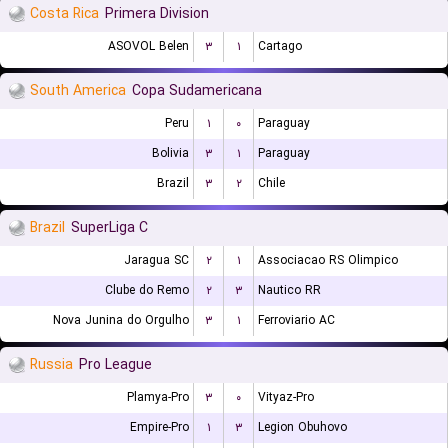
Costa Rica
Primera Division
ASOVOL Belen
۳
۱
Cartago
South America
Copa Sudamericana
Peru
۱
۰
Paraguay
Bolivia
۳
۱
Paraguay
Brazil
۳
۲
Chile
Brazil
SuperLiga C
Jaragua SC
۲
۱
Associacao RS Olimpico
Clube do Remo
۲
۳
Nautico RR
Nova Junina do Orgulho
۳
۱
Ferroviario AC
Russia
Pro League
Plamya-Pro
۳
۰
Vityaz-Pro
Empire-Pro
۱
۳
Legion Obuhovo